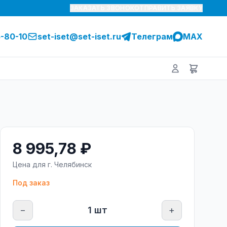
ЗАКАЗАТЬ ЗВОНОК
ОТПРАВИТЬ ЗАЯВКУ
5-80-10
set-iset@set-iset.ru
Телеграм
MAX
8 995,78 ₽
Цена для г.
Челябинск
Под заказ
−
1
шт
+