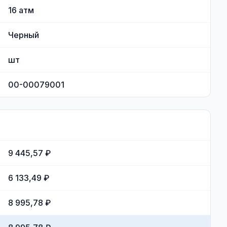
16
атм
Черный
шт
00-00079001
9 445,57 ₽
6 133,49 ₽
8 995,78 ₽