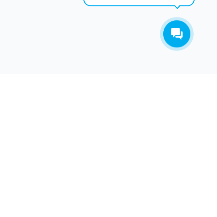
ТАКОВ ПУТЬ
О КОМПАНИИ
СЕТЬ ИСЕТЬ развивается с 2012 года. За это время какие
только трудности с нами не случались. Об этом
основатель компании написал ТРУ СТОРИ.