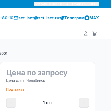
ЗАКАЗАТЬ ЗВОНОК
ОТПРАВИТЬ ЗАЯВКУ
5-80-10
set-iset@set-iset.ru
Телеграм
MAX
2001
Цена по запросу
Цена для г.
Челябинск
Под заказ
−
1
шт
+