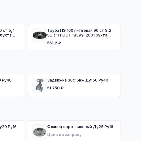
Труба ПЭ 100 питьевая 90 ст 8,2
 бухта
SDR 11 ГОСТ 18599-2001 бухта
100м
551,2 ₽
0 Ру40
Задвижка 30с15нж Ду150 Ру40
51 750 ₽
ц воротниковый Ду20 Ру16
Фланец воротниковый Ду25 Ру16
Цена по запросу