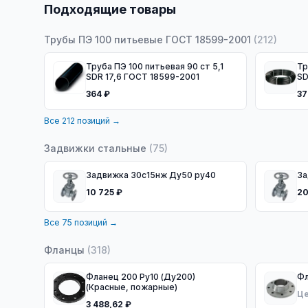
Подходящие товары
Трубы ПЭ 100 питьевые ГОСТ 18599-2001
(
212
)
Труба ПЭ 100 питьевая 90 ст 5,1
Тру
SDR 17,6 ГОСТ 18599-2001
SD
10
364 ₽
37
Все
212
позиций →
Задвижки стальные
(
75
)
Задвижка 30с15нж Ду50 ру40
10 725 ₽
20
Все
75
позиций →
Фланцы
(
318
)
Фланец 200 Ру10 (Ду200)
(Красные, пожарные)
Це
3 488,62 ₽