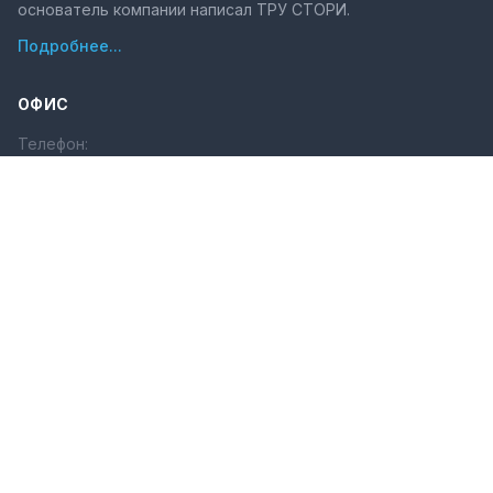
основатель компании написал ТРУ СТОРИ.
Подробнее...
ОФИС
Телефон:
+7 (351) 225-80-10
Электронная почта:
set-iset@set-iset.ru
Мессенджеры:
Телеграм
·
MAX
Время работы (
ЧЕЛЯБИНСК
):
ПН-ПТ с 9.00 до 18.00
СКЛАД
Склад в городе
Челябинск
готовится к открытию
ПОЛЕЗНЫЕ ССЫЛКИ