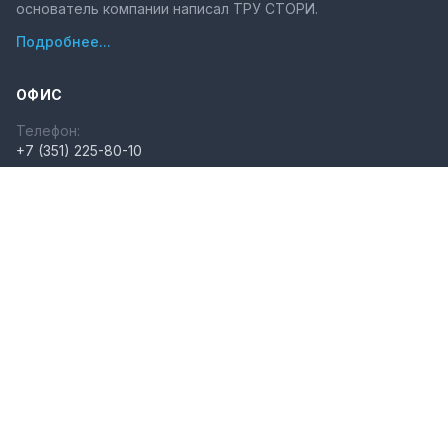
основатель компании написал ТРУ СТОРИ.
Подробнее...
ОФИС
Телефон:
+7 (351) 225-80-10
Электронная почта:
set-iset@set-iset.ru
Мессенджеры:
Телеграм
·
MAX
Время работы (
ЧЕЛЯБИНСК
):
ПН-ПТ с 9.00 до 18.00
СКЛАД
Склад в городе
Челябинск
готовится к открытию
ПОЛЕЗНЫЕ ССЫЛКИ