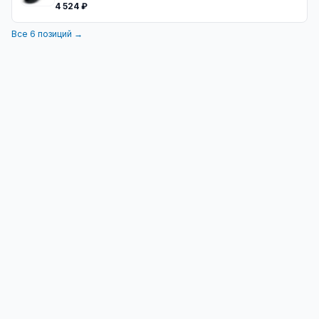
4 524 ₽
Все
6
позиций →