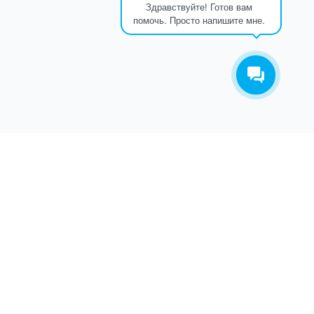
Здравствуйте! Готов вам
помочь. Просто напишите мне.
ТАКОВ ПУТЬ
О КОМПАНИИ
СЕТЬ ИСЕТЬ развивается с 2012 года. За это время какие
только трудности с нами не случались. Об этом