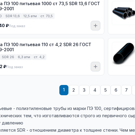
а ПЭ 100 питьевая 1000 ст 73,5 SDR 13,6 ГОСТ
9-2001
0
SDR 13,6
12,5 атм
ст. 73,5
40 ₽
Под заказ
Э 100 питьевая 110 ст 4,2 SDR 26 ГОСТ
9-2001
SDR 26
6,3 атм
ст. 4,2
2 ₽
Под заказ
1
2
3
4
5
6
7
ьевые - полиэтиленовые трубы из марки ПЭ 100, сертифициро
хнических тем, что изготавливаются строго из первичного сы
у давлению
ляется SDR - отношением диаметра к толщине стенки. Чем м