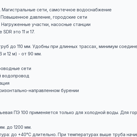
ар. Магистральные сети, самотечное водоснабжение
р. Повышенное давление, городские сети
р. Нагруженные участки, насосные станции
SDR это 11 и 17.
труб до 110 мм. Удобны при длинных трассах, минимум соедин
 и 12 м) - от 90 мм.
оводные сети
й водопровод
ация
оризонтально-направленном бурении
ьевая ПЭ 100 применяется только для холодной воды. Для го
м. до 1200 мм.
ура: до +40°C длительно. При температурах выше труба начин