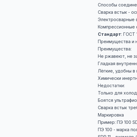
Способы соедине
Сварка встык - о
Электросварные ф
Компрессионные фи
Стандарт
: ГОСТ 
Преимущества и 
Преимущества:
Не ржавеют, не з
Гладкая внутренн
Лёгкие, удобны в
Химически инертн
Недостатки:
Только для холо
Боятся ультрафио
Сварка встык тре
Маркировка
Пример: ПЭ 100 S
ПЭ 100 - марка п
SDR 11 - диаметр 