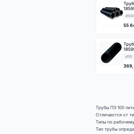
Труб
1859
d100
55 6
Труба П
1859
d110
369,
Трубы ПЭ 100 пит
Отличаются от те
Типы по рабочем
Тип трубы опреде