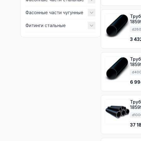
Фасонные части чугунные
Труба ПЭ 
1859
Фитинги стальные
d28
3 43
Труба ПЭ 
1859
d40
6 99
Труб
1859
d100
37 1