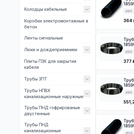
1859
Колодцы кабельные
d90
364 
Коробки электромонтажные в
бетон
Ленты сигнальные
Труба ПЭ
1859
Люки и дождеприемники
d90
Плиты ПЗК для закрытия
377 
кабеля
Трубы ЗПТ
Труба ПЭ
1859
Трубы НПВХ
d90
канализационные наружные
551,
Трубы ПНД гофрированые
двустенные
Труба ПЭ 
Трубы ПНД
1859
канализационные
d125