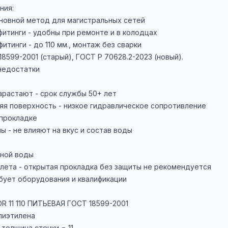
ния:
сновной метод для магистральных сетей
итинги - удобны при ремонте и в колодцах
тинги - до 110 мм., монтаж без сварки
18599-2001 (старый), ГОСТ Р 70628.2-2023 (новый).
недостатки
арастают - срок службы 50+ лет
яя поверхность - низкое гидравлическое сопротивление
 прокладке
ы - не влияют на вкус и состав воды
дной воды
лета - открытая прокладка без защиты не рекомендуется
бует оборудования и квалификации
DR 11 110 ПИТЬЕВАЯ ГОСТ 18599-2001
олиэтилена
/ толщина стенки = 11