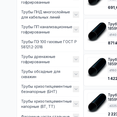
гофрированные
691,
Трубы ПНД многослойные
для кабельных линий
Труба ПЭ 
Трубы ПП канализационные
1859
гофрированные
d140
Трубы ПЭ 100 газовые ГОСТ Р
871 
58121.2-2018
Трубы дренажные
Труба ПЭ 
гофрированные
1859
d180
Трубы обсадные для
скважин
1 42
Трубы хризотилцементные
безнапорные (БНТ)
Труба ПЭ 
1859
Трубы хризотилцементные
d225
напорные (ВТ, ТТ)
2 22
Фасонные части стальные