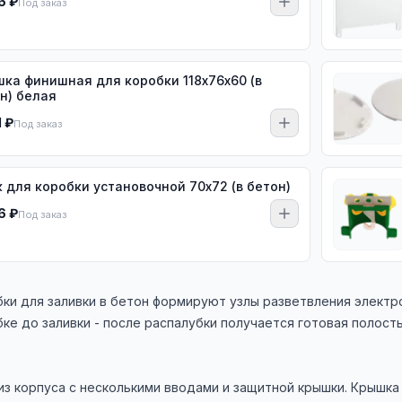
6 ₽
Под заказ
ка финишная для коробки 118х76х60 (в
н) белая
1 ₽
Под заказ
 для коробки установочной 70х72 (в бетон)
6 ₽
Под заказ
ки для заливки в бетон формируют узлы разветвления электр
бке до заливки - после распалубки получается готовая полост
из корпуса с несколькими вводами и защитной крышки. Крышка