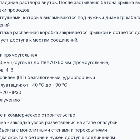
адание раствора внутрь. После застывания бетона крышка в
дки проводов.
глушками, которые выламываются под нужный диаметр кабеля (
ений.
тажа распаечная коробка закрывается крышкой и остаётся до
бует доступа к местам соединений.
ли прямоугольная
0 мм (круглые) до 118×76×60 мм (прямоугольные)
в: 4–8
опилен (ПП) безгалогенный, ударопрочный
луатации: от −40 °C до +90 °C
P20 - IP30
злучению
е и коммерческое строительство
а - закладка узлов разветвления на этапе опалубки
ъекты с монолитными стенами и перекрытиями
дка скрыта в бетоне и нужен доступ к соединениям