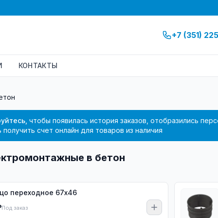
+7 (351) 22
И
КОНТАКТЫ
етон
уйтесь,
чтобы появилась история заказов, отобразились перс
 получить счет онлайн для товаров из наличия
ектромонтажные в бетон
цо переходное 67х46
₽
Под заказ