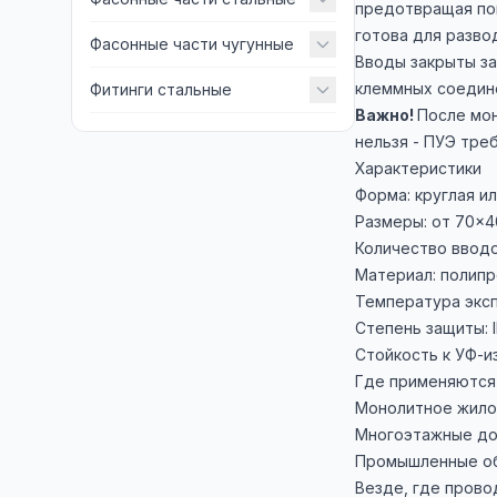
предотвращая поп
готова для разво
Фасонные части чугунные
Вводы закрыты за
клеммных соедин
Фитинги стальные
Важно!
После мон
нельзя - ПУЭ тре
Характеристики
Форма: круглая и
Размеры: от 70×4
Количество вводо
Материал: полипр
Температура эксп
Степень защиты: I
Стойкость к УФ-и
Где применяются
Монолитное жило
Многоэтажные дом
Промышленные об
Везде, где прово