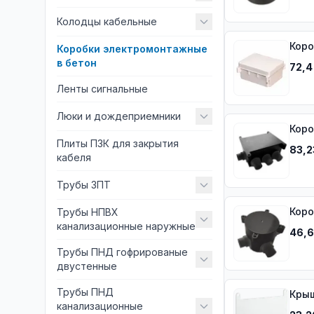
Колодцы кабельные
Коро
Коробки электромонтажные
в бетон
72,4
Ленты сигнальные
Люки и дождеприемники
Коро
Плиты ПЗК для закрытия
83,2
кабеля
Трубы ЗПТ
Коро
Трубы НПВХ
канализационные наружные
46,6
Трубы ПНД гофрированые
двустенные
Трубы ПНД
Крыш
канализационные