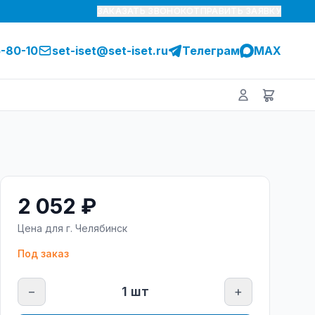
ЗАКАЗАТЬ ЗВОНОК
ОТПРАВИТЬ ЗАЯВКУ
5-80-10
set-iset@set-iset.ru
Телеграм
MAX
2 052 ₽
Цена для г.
Челябинск
Под заказ
−
1
шт
+