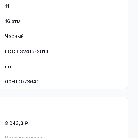
11
16
атм
Черный
ГОСТ 32415-2013
шт
00-00073640
8 043,3 ₽