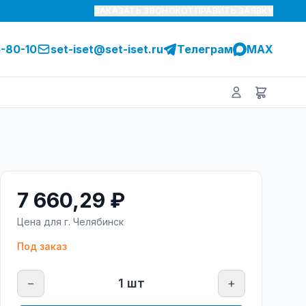
ЗАКАЗАТЬ ЗВОНОК
ОТПРАВИТЬ ЗАЯВКУ
5-80-10
set-iset@set-iset.ru
Телеграм
MAX
7 660,29 ₽
Цена для г.
Челябинск
Под заказ
−
1
шт
+