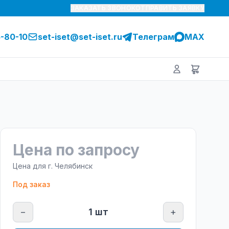
ЗАКАЗАТЬ ЗВОНОК
ОТПРАВИТЬ ЗАЯВКУ
5-80-10
set-iset@set-iset.ru
Телеграм
MAX
Цена по запросу
Цена для г.
Челябинск
Под заказ
−
1
шт
+