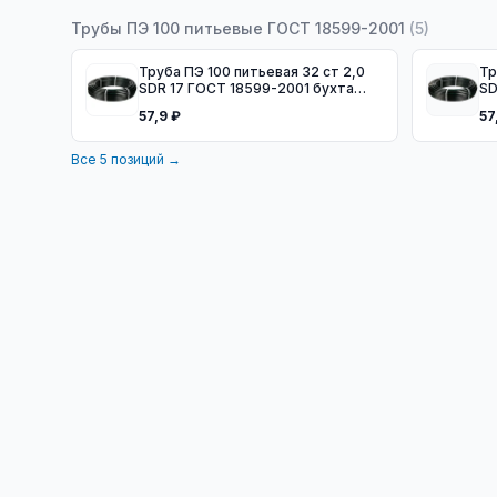
Трубы ПЭ 100 питьевые ГОСТ 18599-2001
(
5
)
Труба ПЭ 100 питьевая 32 ст 2,0
Тр
SDR 17 ГОСТ 18599-2001 бухта
SD
100м
м
57,9 ₽
57
Все
5
позиций →