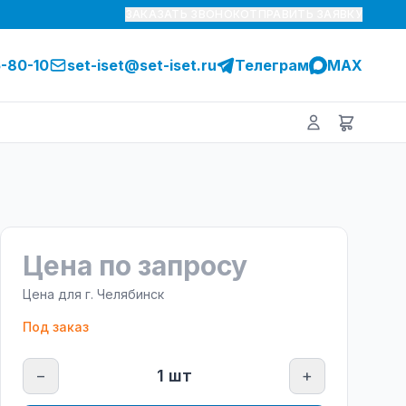
ЗАКАЗАТЬ ЗВОНОК
ОТПРАВИТЬ ЗАЯВКУ
5-80-10
set-iset@set-iset.ru
Телеграм
MAX
Цена по запросу
Цена для г.
Челябинск
Под заказ
−
1
шт
+