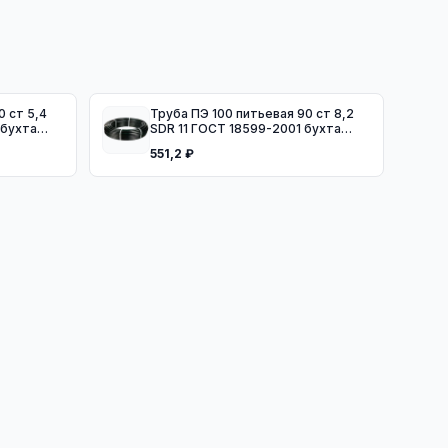
Труба ПЭ 100 питьевая 90 ст 8,2
 бухта
SDR 11 ГОСТ 18599-2001 бухта
100м
551,2 ₽