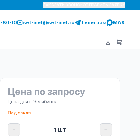
ЗАКАЗАТЬ ЗВОНОК
ОТПРАВИТЬ ЗАЯВКУ
5-80-10
set-iset@set-iset.ru
Телеграм
MAX
Цена по запросу
Цена для г.
Челябинск
Под заказ
−
1
шт
+