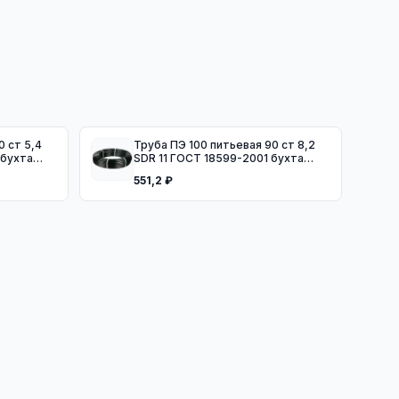
Труба ПЭ 100 питьевая 90 ст 8,2
 бухта
SDR 11 ГОСТ 18599-2001 бухта
100м
551,2 ₽