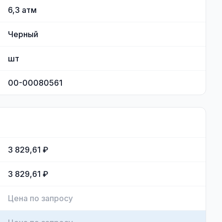
6,3
атм
Черный
шт
00-00080561
3 829,61 ₽
3 829,61 ₽
Цена по запросу