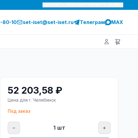
ЗАКАЗАТЬ ЗВОНОК
ОТПРАВИТЬ ЗАЯВКУ
5-80-10
set-iset@set-iset.ru
Телеграм
MAX
52 203,58 ₽
Цена для г.
Челябинск
Под заказ
−
1
шт
+