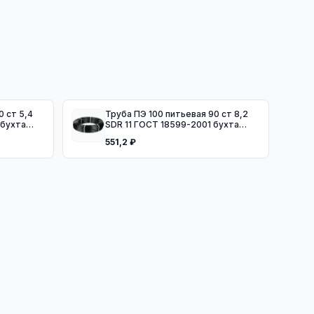
Труба ПЭ 100 питьевая 90 ст 8,2
 бухта
SDR 11 ГОСТ 18599-2001 бухта
100м
551,2 ₽