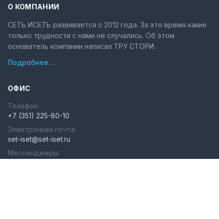
О КОМПАНИИ
СЕТЬ ИСЕТЬ развивается с 2012 года. За это время какие
только трудности с нами не случались. Об этом
основатель компании написал ТРУ СТОРИ.
Подробнее...
ОФИС
Телефон:
+7 (351) 225-80-10
Электронная почта:
set-iset@set-iset.ru
Мессенджеры:
Телеграм
·
MAX
Время работы (
ЧЕЛЯБИНСК
):
ПН-ПТ с 9.00 до 18.00
СКЛАД