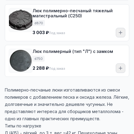
Люк полимерно-песчаный тяжелый
магистральный (С250)
d870
3 003 ₽
Под заказ
Люк полимерный (тип "Л") с замком
d750
2 288 ₽
Под заказ
Полимерно-песчаные люки изготавливаются из смеси
полимеров с добавлением песка и оксида железа. Лёгкие,
долговечные и значительно дешевле чугунных. Не
представляют интереса для сборщиков металлолома -
одно из главных практических преимуществ.
Типы по нагрузке
Л (А15) - лёгкий, до 3 т, вес ~42 кг. Пешеходные зоны,