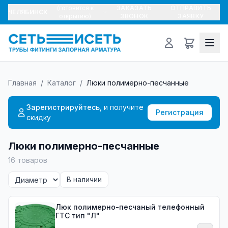
(готовится к
ЗАКАЗАТЬ
ОТПРАВИТЬ
ЧЕЛЯБИНСК
открытию)
ЗВОНОК
ЗАЯВКУ
Главная
/
Каталог
/
Люки полимерно-песчанные
Зарегистрируйтесь,
и получите
Регистрация
скидку
Люки полимерно-песчанные
16
товаров
В наличии
Люк полимерно-песчаный телефонный
ГТС тип "Л"