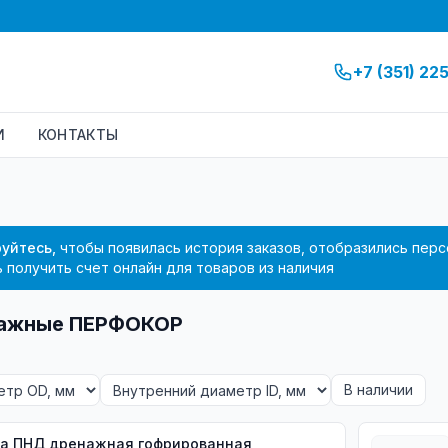
+7 (351) 22
И
КОНТАКТЫ
уйтесь,
чтобы появилась история заказов, отобразились перс
 получить счет онлайн для товаров из наличия
нажные ПЕРФОКОР
В наличии
а ПНД дренажная гофрированная