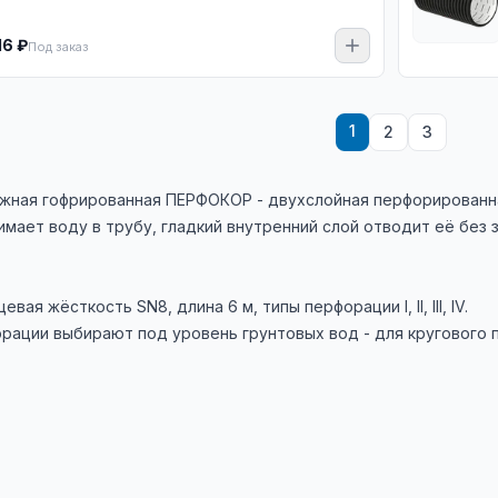
16 ₽
Под заказ
1
2
3
ная гофрированная ПЕРФОКОР - двухслойная перфорированная
ает воду в трубу, гладкий внутренний слой отводит её без заили
вая жёсткость SN8, длина 6 м, типы перфорации I, II, III, IV.
рации выбирают под уровень грунтовых вод - для кругового