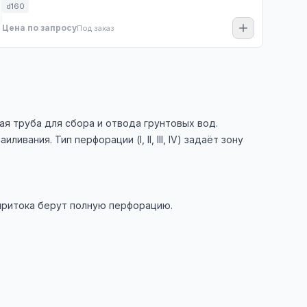
d160
Цена по запросу
Под заказ
 труба для сбора и отвода грунтовых вод.
вания. Тип перфорации (I, II, III, IV) задаёт зону
 притока берут полную перфорацию.