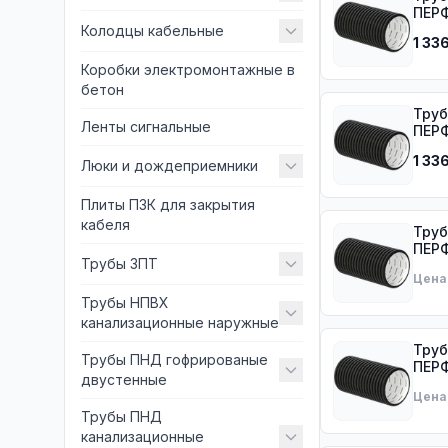
ПЕРФ
Колодцы кабельные
1 33
Коробки электромонтажные в
бетон
Труб
Ленты сигнальные
ПЕРФ
1 33
Люки и дождеприемники
Плиты ПЗК для закрытия
кабеля
Труб
ПЕРФ
Трубы ЗПТ
Цена
Трубы НПВХ
канализационные наружные
Труб
Трубы ПНД гофрированые
ПЕРФ
двустенные
Цена
Трубы ПНД
канализационные