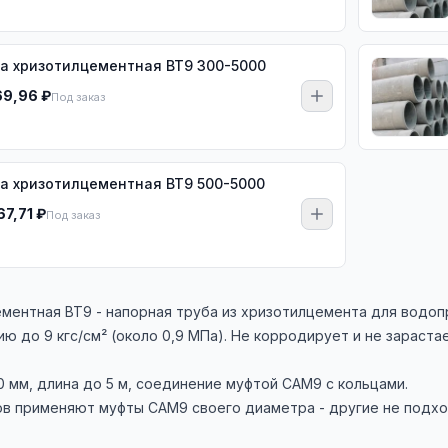
а хризотилцементная ВТ9 300-5000
69,96 ₽
Под заказ
а хризотилцементная ВТ9 500-5000
67,71 ₽
Под заказ
ментная ВТ9 - напорная труба из хризотилцемента для водопр
ю до 9 кгс/см² (около 0,9 МПа). Не корродирует и не зарастае
 мм, длина до 5 м, соединение муфтой САМ9 с кольцами.
ов применяют муфты САМ9 своего диаметра - другие не подхо