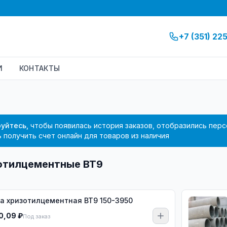
+7 (351) 22
И
КОНТАКТЫ
уйтесь,
чтобы появилась история заказов, отобразились перс
 получить счет онлайн для товаров из наличия
отилцементные ВТ9
а хризотилцементная ВТ9 150-3950
0,09 ₽
Под заказ