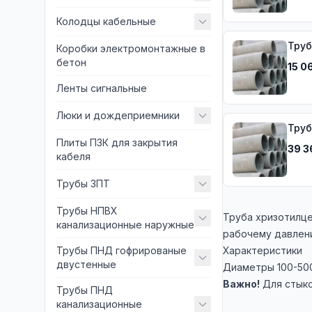
Колодцы кабельные
Труб
Коробки электромонтажные в
бетон
15 0
Ленты сигнальные
Люки и дождеприемники
Труб
Плиты ПЗК для закрытия
39 3
кабеля
Трубы ЗПТ
Трубы НПВХ
Труба хризотилце
канализационные наружные
рабочему давлени
Трубы ПНД гофрированые
Характеристики
двустенные
Диаметры 100-500
Важно!
Для стык
Трубы ПНД
канализационные